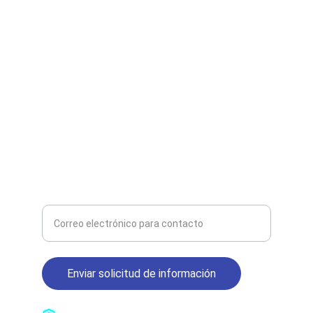
📍Argentina – Buenos Aires Paraná 123 piso 1 
oficina 24. CUIT: 20958790504.
Contac US
Ventas@ciberseguridadinternet.com
+1 570 500-0092 
Ingrese su correo electrónico aquí
Enviar solicitud de información